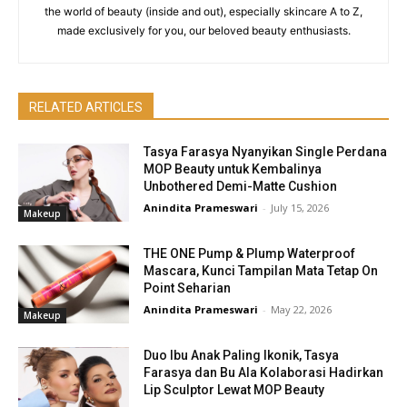
the world of beauty (inside and out), especially skincare A to Z,
made exclusively for you, our beloved beauty enthusiasts.
RELATED ARTICLES
Tasya Farasya Nyanyikan Single Perdana
MOP Beauty untuk Kembalinya
Unbothered Demi-Matte Cushion
Anindita Prameswari
-
July 15, 2026
Makeup
THE ONE Pump & Plump Waterproof
Mascara, Kunci Tampilan Mata Tetap On
Point Seharian
Anindita Prameswari
-
May 22, 2026
Makeup
Duo Ibu Anak Paling Ikonik, Tasya
Farasya dan Bu Ala Kolaborasi Hadirkan
Lip Sculptor Lewat MOP Beauty