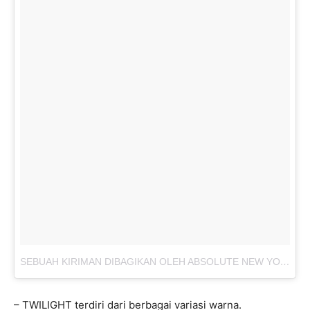
SEBUAH KIRIMAN DIBAGIKAN OLEH ABSOLUTE NEW YORK INDONESIA (@ABSOLUTENEWYORK_ID)
– TWILIGHT terdiri dari berbagai variasi warna.