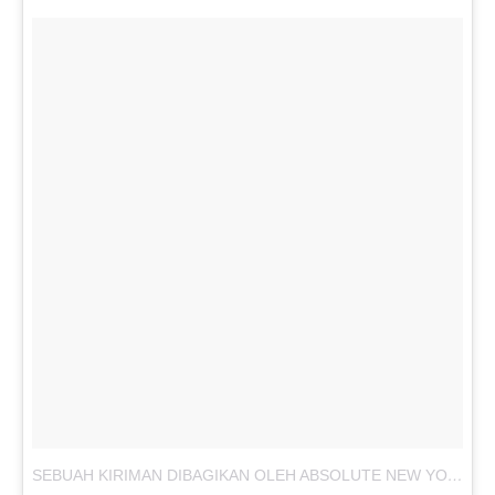
SEBUAH KIRIMAN DIBAGIKAN OLEH ABSOLUTE NEW YORK INDONESIA (@ABSOLUTENEWYORK_ID)