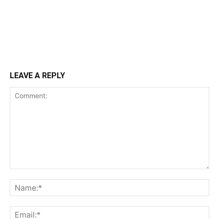
LEAVE A REPLY
Comment:
Na
Ema