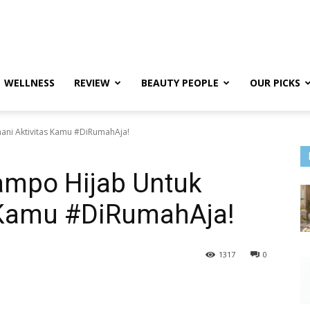
WELLNESS
REVIEW
BEAUTY PEOPLE
OUR PICKS
ni Aktivitas Kamu #DiRumahAja!
ampo Hijab Untuk
 Kamu #DiRumahAja!
1317
0