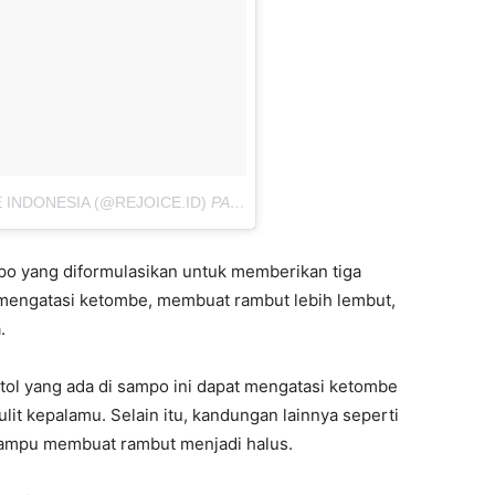
 INDONESIA (@REJOICE.ID)
PADA
12 JUL 2018 JAM 7:26 PDT
po yang diformulasikan untuk memberikan tiga
h mengatasi ketombe, membuat rambut lebih lembut,
.
tol yang ada di sampo ini dapat mengatasi ketombe
t kepalamu. Selain itu, kandungan lainnya seperti
ampu membuat rambut menjadi halus.