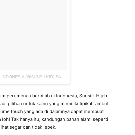
 INDONESIA (@SUNSILKID)
PADA
27 APR 2018 JAM 8:23 PDT
um perempuan berhijab di Indonesia, Sunsilk Hijab
i pilihan untuk kamu yang memiliki tipikal rambut
fume touch yang ada di dalamnya dapat membuat
loh! Tak hanya itu, kandungan bahan alami seperti
hat segar dan tidak lepek.