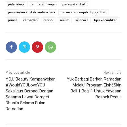
pelembap
pembersih wajah
perawatan kulit
perawatan kulit di malam hari
perawatan wajah di pagi hari
puasa
ramadan
retinol
serum
skincare
tips kecantikan
Previous article
Next article
Y.O.U Beauty Kampanyekan
Yuk Berbagi Berkah Ramadan
#WouldYOULoveYOU
Melalui Program ElshéSkin
Sekaligus Berbagi Dengan
Beli 1 Bagi 1 Untuk Yayasan
Sesama Lewat Dompet
Respek Peduli
Dhuafa Selama Bulan
Ramadan