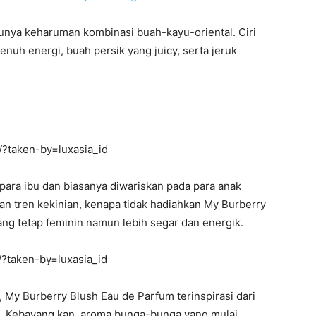
unya keharuman kombinasi buah-kayu-oriental. Ciri
uh energi, buah persik yang juicy, serta jeruk
?taken-by=luxasia_id
para ibu dan biasanya diwariskan pada para anak
an tren kekinian, kenapa tidak hadiahkan My Burberry
ng tetap feminin namun lebih segar dan energik.
?taken-by=luxasia_id
k, My Burberry Blush Eau de Parfum terinspirasi dari
it. Kebayang kan, aroma bunga-bunga yang mulai