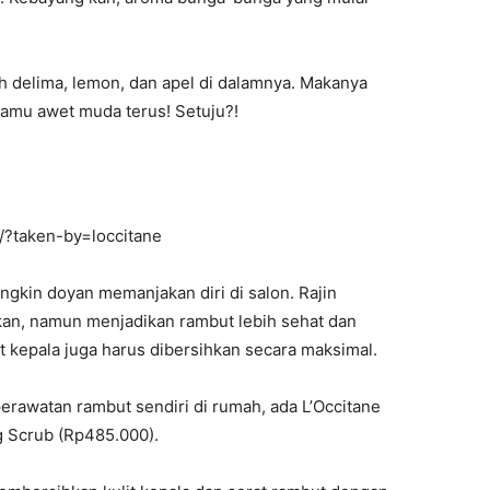
h delima, lemon, dan apel di dalamnya. Makanya
amamu awet muda terus! Setuju?!
/?taken-by=loccitane
kin doyan memanjakan diri di salon. Rajin
kan, namun menjadikan rambut lebih sehat dan
it kepala juga harus dibersihkan secara maksimal.
perawatan rambut sendiri di rumah, ada L’Occitane
g Scrub (Rp485.000).