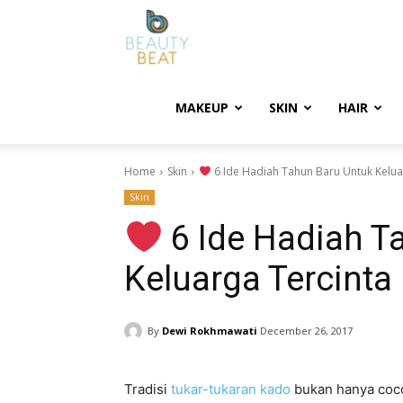
BeautyBeat
MAKEUP
SKIN
HAIR
Home
Skin
6 Ide Hadiah Tahun Baru Untuk Kelua
Skin
6 Ide Hadiah T
Keluarga Tercinta
By
Dewi Rokhmawati
December 26, 2017
Tradisi
tukar-tukaran kado
bukan hanya coco