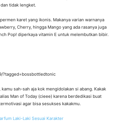
dan tidak lengket.
ari permen karet yang ikonis. Makanya varian warnanya
awberry, Cherry, hingga Mango yang ada rasanya juga
Punch Pop! diperkaya vitamin E untuk melembutkan bibir.
/?tagged=bossbottledtonic
, kamu sah-sah aja kok mengidolakan si abang. Kakak
lias Man of Today (cieee) karena berdedikasi buat
termotivasi agar bisa sesukses kakakmu.
Parfum Laki-Laki Sesuai Karakter