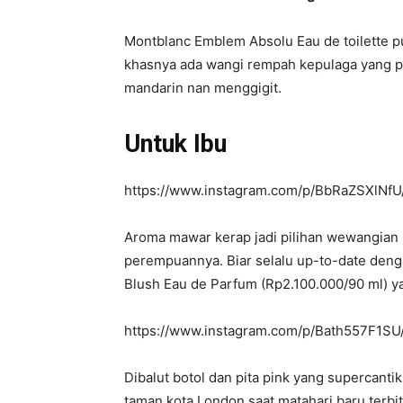
Montblanc Emblem Absolu Eau de toilette p
khasnya ada wangi rempah kepulaga yang pen
mandarin nan menggigit.
Untuk Ibu
https://www.instagram.com/p/BbRaZSXlNfU/
Aroma mawar kerap jadi pilihan wewangian 
perempuannya. Biar selalu up-to-date deng
Blush Eau de Parfum (Rp2.100.000/90 ml) ya
https://www.instagram.com/p/Bath557F1SU/
Dibalut botol dan pita pink yang supercanti
taman kota London saat matahari baru terb