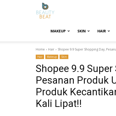
BeautyBeat
MAKEUP
SKIN
HAIR
Home
Hair
Shopee 9.9 Super Shopping Day, Pesan
Hair
Makeup
Skin
Shopee 9.9 Super
Pesanan Produk 
Produk Kecantika
Kali Lipat!!