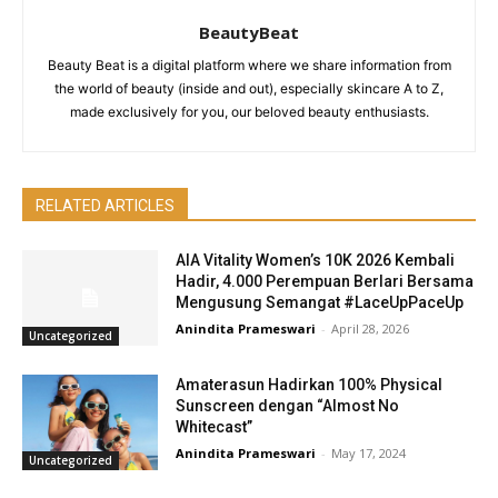
BeautyBeat
Beauty Beat is a digital platform where we share information from
the world of beauty (inside and out), especially skincare A to Z,
made exclusively for you, our beloved beauty enthusiasts.
RELATED ARTICLES
AIA Vitality Women’s 10K 2026 Kembali
Hadir, 4.000 Perempuan Berlari Bersama
Mengusung Semangat #LaceUpPaceUp
Anindita Prameswari
-
April 28, 2026
Uncategorized
Amaterasun Hadirkan 100% Physical
Sunscreen dengan “Almost No
Whitecast”
Anindita Prameswari
-
May 17, 2024
Uncategorized