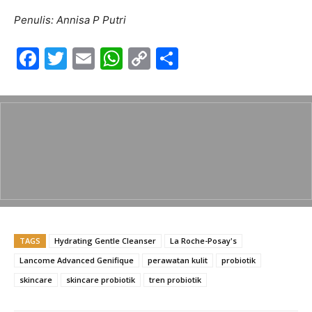
Penulis: Annisa P Putri
F
T
E
W
C
S
a
w
m
h
o
h
c
itt
ai
at
p
ar
e
er
l
s
y
e
b
A
Li
o
p
n
o
p
k
k
TAGS
Hydrating Gentle Cleanser
La Roche-Posay's
Lancome Advanced Genifique
perawatan kulit
probiotik
skincare
skincare probiotik
tren probiotik