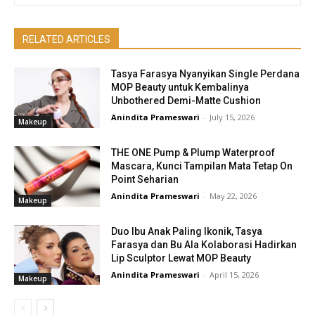
RELATED ARTICLES
Tasya Farasya Nyanyikan Single Perdana
MOP Beauty untuk Kembalinya
Unbothered Demi-Matte Cushion
Anindita Prameswari
-
July 15, 2026
Makeup
THE ONE Pump & Plump Waterproof
Mascara, Kunci Tampilan Mata Tetap On
Point Seharian
Anindita Prameswari
-
May 22, 2026
Makeup
Duo Ibu Anak Paling Ikonik, Tasya
Farasya dan Bu Ala Kolaborasi Hadirkan
Lip Sculptor Lewat MOP Beauty
Anindita Prameswari
-
April 15, 2026
Makeup