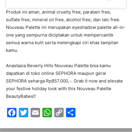
Produk ini aman, animal cruelty free, paraben free,
sulfate free, mineral oil free, alcohol free, dan talc free.
Nouveau Palette ini merupakan eyeshadow palette all-in-
one yang sempurna diciptakan untuk mempercantik
semua warna kulit serta melengkapi ciri khas tampilan
kamu.
Anastasia Beverly Hills Nouveau Palette
bisa kamu
dapatkan di toko online SEPHORA maupun gerai
SEPHORA seharga Rp857.000,-. Grab it now and elevate
your festive holiday look with this Nouveau Palette
BeautyBabes!!
F
T
E
W
C
S
a
w
m
h
o
h
c
itt
ai
at
p
ar