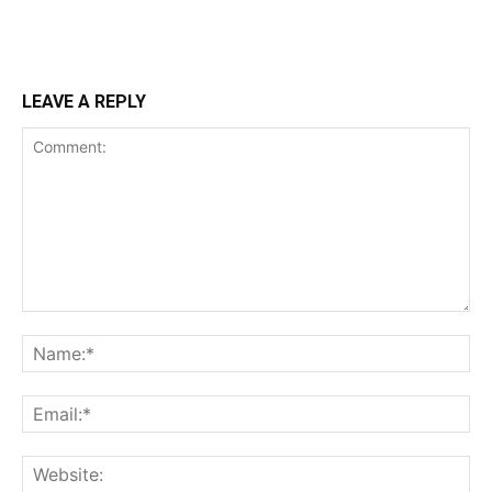
LEAVE A REPLY
Comment:
Na
Ema
Web