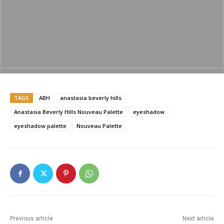
e
er
l
s
y
e
b
A
Li
o
p
n
o
p
k
k
TAGS
ABH
anastasia beverly hills
Anastasia Beverly Hills Nouveau Palette
eyeshadow
eyeshadow palette
Nouveau Palette
Previous article
Next article