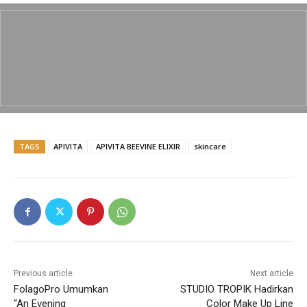
c
itt
ai
at
p
ar
e
er
l
s
y
e
b
A
Li
o
p
n
o
p
k
k
TAGS
APIVITA
APIVITA BEEVINE ELIXIR
skincare
Previous article
Next article
FolagoPro Umumkan
STUDIO TROPIK Hadirkan
“An Evening
Color Make Up Line