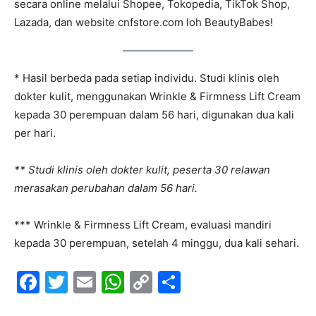
secara online melalui Shopee, Tokopedia, TikTok Shop,
Lazada, dan website cnfstore.com loh BeautyBabes!
* Hasil berbeda pada setiap individu. Studi klinis oleh
dokter kulit, menggunakan Wrinkle & Firmness Lift Cream
kepada 30 perempuan dalam 56 hari, digunakan dua kali
per hari.
** Studi klinis oleh dokter kulit, peserta 30 relawan
merasakan perubahan dalam 56 hari.
*** Wrinkle & Firmness Lift Cream, evaluasi mandiri
kepada 30 perempuan, setelah 4 minggu, dua kali sehari.
F
T
E
W
C
S
a
w
m
h
o
h