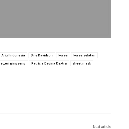
Ariul Indonesia
Billy Davidson
korea
korea selatan
negeri gingseng
Patricia Devina Dextra
sheet mask
Next article