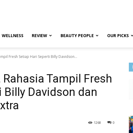
WELLNESS
REVIEW
BEAUTY PEOPLE
OUR PICKS
mpil Fresh Setiap Hari Seperti Billy Davidson...
, Rahasia Tampil Fresh
i Billy Davidson dan
xtra
1268
0