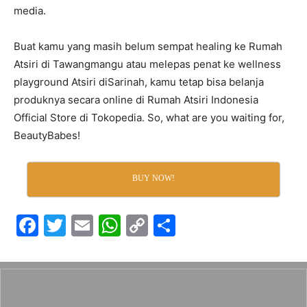
media.
Buat kamu yang masih belum sempat healing ke Rumah
Atsiri di Tawangmangu atau melepas penat ke wellness
playground Atsiri diSarinah, kamu tetap bisa belanja
produknya secara online di Rumah Atsiri Indonesia
Official Store di Tokopedia. So, what are you waiting for,
BeautyBabes!
BUY NOW!
F
T
E
W
C
S
a
w
m
h
o
h
c
itt
ai
at
p
ar
e
er
l
s
y
e