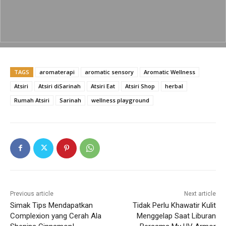
b
A
Li
o
p
n
o
p
k
k
TAGS
aromaterapi
aromatic sensory
Aromatic Wellness
Atsiri
Atsiri diSarinah
Atsiri Eat
Atsiri Shop
herbal
Rumah Atsiri
Sarinah
wellness playground
Previous article
Next article
Simak Tips Mendapatkan
Tidak Perlu Khawatir Kulit
Complexion yang Cerah Ala
Menggelap Saat Liburan