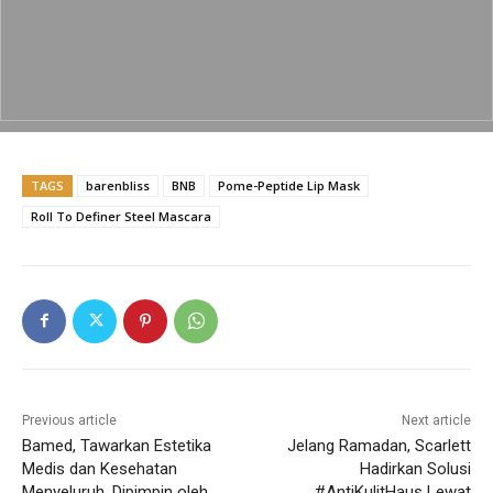
e
er
l
s
y
e
b
A
Li
o
p
n
o
p
k
k
TAGS
barenbliss
BNB
Pome-Peptide Lip Mask
Roll To Definer Steel Mascara
Previous article
Next article
Bamed, Tawarkan Estetika
Jelang Ramadan, Scarlett
Medis dan Kesehatan
Hadirkan Solusi
Menyeluruh, Dipimpin oleh
#AntiKulitHaus Lewat