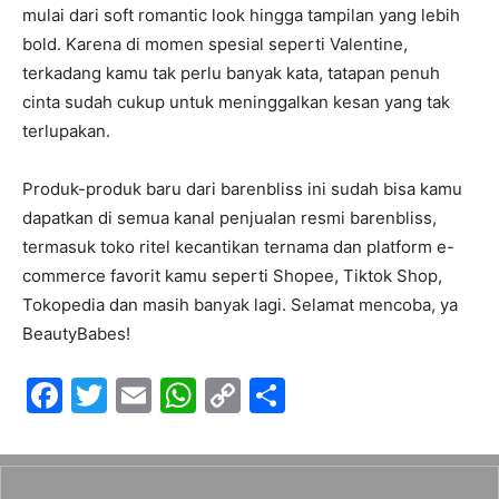
mulai dari soft romantic look hingga tampilan yang lebih
bold. Karena di momen spesial seperti Valentine,
terkadang kamu tak perlu banyak kata, tatapan penuh
cinta sudah cukup untuk meninggalkan kesan yang tak
terlupakan.
Produk-produk baru dari barenbliss ini sudah bisa kamu
dapatkan di semua kanal penjualan resmi barenbliss,
termasuk toko ritel kecantikan ternama dan platform e-
commerce favorit kamu seperti Shopee, Tiktok Shop,
Tokopedia dan masih banyak lagi. Selamat mencoba, ya
BeautyBabes!
F
T
E
W
C
S
a
w
m
h
o
h
c
itt
ai
at
p
ar