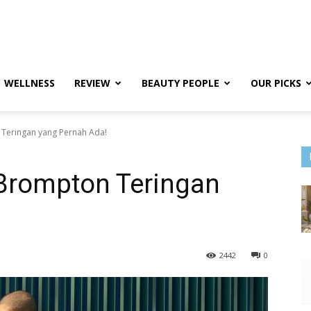
WELLNESS
REVIEW
BEAUTY PEOPLE
OUR PICKS
Teringan yang Pernah Ada!
 Brompton Teringan
2442
0