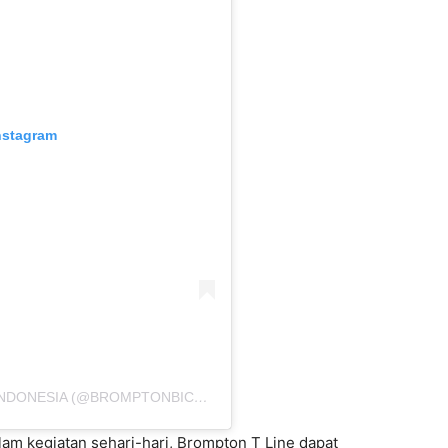
nstagram
A POST SHARED BY BROMPTON BICYCLE INDONESIA (@BROMPTONBICYCLEINDONESIA)
m kegiatan sehari-hari, Brompton T Line dapat