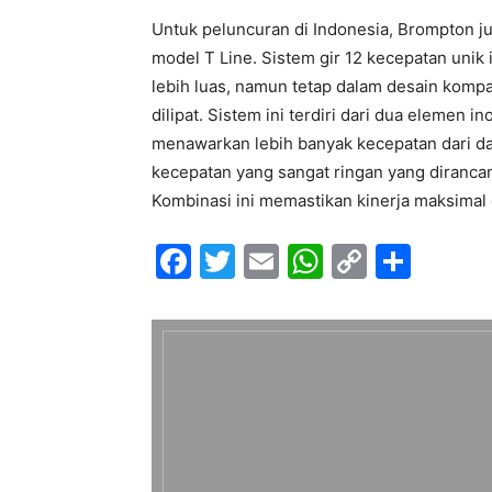
Untuk peluncuran di Indonesia, Brompton 
model T Line. Sistem gir 12 kecepatan unik 
lebih luas, namun tetap dalam desain kompa
dilipat. Sistem ini terdiri dari dua elemen 
menawarkan lebih banyak kecepatan dari dal
kecepatan yang sangat ringan yang diranca
Kombinasi ini memastikan kinerja maksimal
F
T
E
W
C
S
a
w
m
h
o
h
c
itt
ai
at
p
ar
e
er
l
s
y
e
b
A
Li
o
p
n
o
p
k