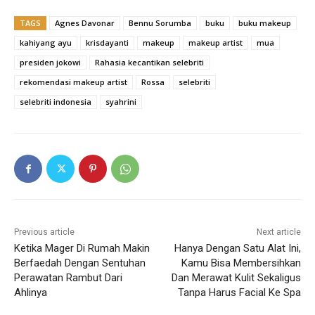
TAGS
Agnes Davonar
Bennu Sorumba
buku
buku makeup
kahiyang ayu
krisdayanti
makeup
makeup artist
mua
presiden jokowi
Rahasia kecantikan selebriti
rekomendasi makeup artist
Rossa
selebriti
selebriti indonesia
syahrini
Previous article
Next article
Ketika Mager Di Rumah Makin
Hanya Dengan Satu Alat Ini,
Berfaedah Dengan Sentuhan
Kamu Bisa Membersihkan
Perawatan Rambut Dari
Dan Merawat Kulit Sekaligus
Ahlinya
Tanpa Harus Facial Ke Spa