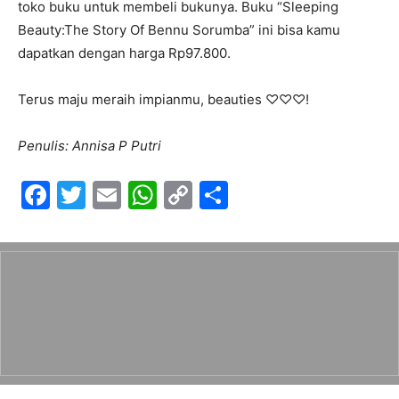
toko buku untuk membeli bukunya. Buku “Sleeping
Beauty:The Story Of Bennu Sorumba” ini bisa kamu
dapatkan dengan harga Rp97.800.
Terus maju meraih impianmu, beauties ♡♡♡!
Penulis: Annisa P Putri
F
T
E
W
C
S
a
w
m
h
o
h
c
itt
ai
at
p
ar
e
er
l
s
y
e
b
A
Li
o
p
n
o
p
k
k