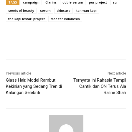
TAGS
campaign
Clarins
doble serum
pur project
scr
seeds of beauty
serum
skincare
tanman kopi
the kopi lestari project
tree for indonesia
Previous article
Next article
Glass Hair, Model Rambut
Ternyata Ini Rahasia Tampil
Kekinian yang Sedang Tren di
Cantik dan ON Terus Ala
Kalangan Selebriti
Raline Shah