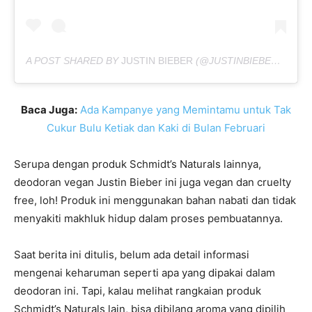
A POST SHARED BY
JUSTIN BIEBER
(@JUSTINBIEBER) ON
MA
Baca Juga:
Ada Kampanye yang Memintamu untuk Tak
Cukur Bulu Ketiak dan Kaki di Bulan Februari
Serupa dengan produk Schmidt’s Naturals lainnya,
deodoran vegan Justin Bieber ini juga vegan dan cruelty
free, loh! Produk ini menggunakan bahan nabati dan tidak
menyakiti makhluk hidup dalam proses pembuatannya.
Saat berita ini ditulis, belum ada detail informasi
mengenai keharuman seperti apa yang dipakai dalam
deodoran ini. Tapi, kalau melihat rangkaian produk
Schmidt’s Naturals lain, bisa dibilang aroma yang dipilih