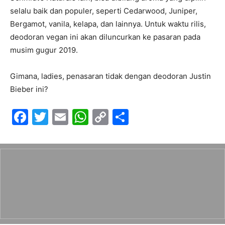
selalu baik dan populer, seperti Cedarwood, Juniper,
Bergamot, vanila, kelapa, dan lainnya. Untuk waktu rilis,
deodoran vegan ini akan diluncurkan ke pasaran pada
musim gugur 2019.
Gimana, ladies, penasaran tidak dengan deodoran Justin
Bieber ini?
F
T
E
W
C
S
a
w
m
h
o
h
c
itt
ai
at
p
ar
e
er
l
s
y
e
b
A
Li
o
p
n
o
p
k