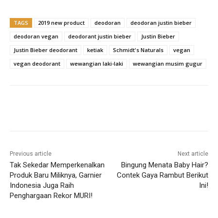
k
TAGS
2019 new product
deodoran
deodoran justin bieber
deodoran vegan
deodorant justin bieber
Justin Bieber
Justin Bieber deodorant
ketiak
Schmidt's Naturals
vegan
vegan deodorant
wewangian laki-laki
wewangian musim gugur
Previous article
Next article
Tak Sekedar Memperkenalkan
Bingung Menata Baby Hair?
Produk Baru Miliknya, Garnier
Contek Gaya Rambut Berikut
Indonesia Juga Raih
Ini!
Penghargaan Rekor MURI!