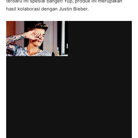
terbaru ini spesial banget! Yup, produk ini merupakan
hasil kolaborasi dengan Justin Bieber.