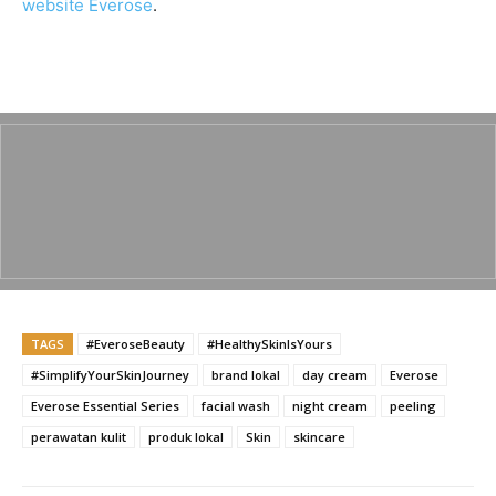
website Everose
.
TAGS
#EveroseBeauty
#HealthySkinIsYours
#SimplifyYourSkinJourney
brand lokal
day cream
Everose
Everose Essential Series
facial wash
night cream
peeling
perawatan kulit
produk lokal
Skin
skincare