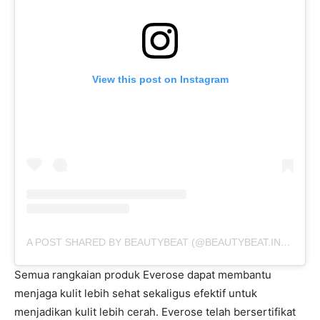
View this post on Instagram
A POST SHARED BY BEAUTYBEAT (@BEAUTYBEAT.IND)
ON
A
Semua rangkaian produk Everose dapat membantu
menjaga kulit lebih sehat sekaligus efektif untuk
menjadikan kulit lebih cerah. Everose telah bersertifikat