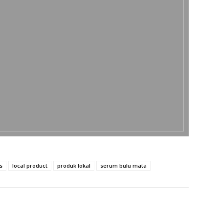
s
local product
produk lokal
serum bulu mata