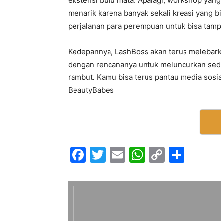
ekstensi bulu mata. Apalagi, workshop yan
menarik karena banyak sekali kreasi yang 
perjalanan para perempuan untuk bisa tamp
Kedepannya, LashBoss akan terus melebarka
dengan rencananya untuk meluncurkan sede
rambut
.
Kamu bisa terus pantau media sosial
BeautyBabes
F
T
E
W
C
S
a
w
m
h
o
h
c
itt
ai
at
p
ar
e
er
l
s
y
e
b
A
Li