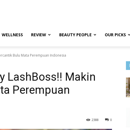
WELLNESS
REVIEW
BEAUTY PEOPLE
OUR PICKS
ercantik Bulu Mata Perempuan Indonesia
ay LashBoss!! Makin
ata Perempuan
2388
0