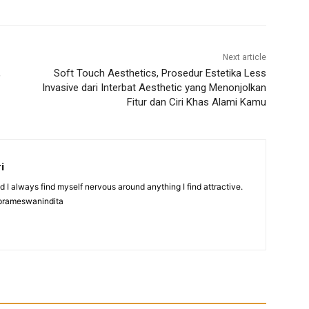
Next article
,
Soft Touch Aesthetics, Prosedur Estetika Less
Invasive dari Interbat Aesthetic yang Menonjolkan
Fitur dan Ciri Khas Alami Kamu
i
nd I always find myself nervous around anything I find attractive.
prameswanindita