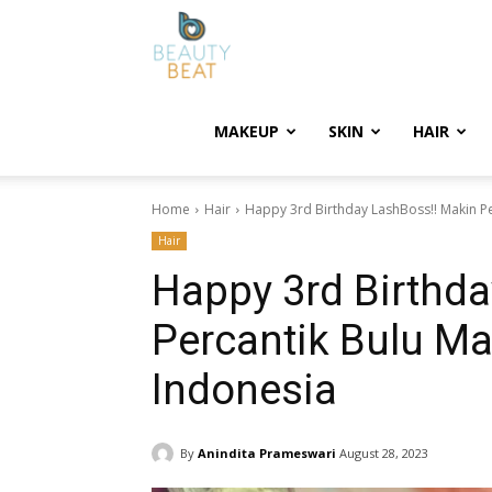
BeautyBeat
MAKEUP
SKIN
HAIR
Home
Hair
Happy 3rd Birthday LashBoss!! Makin P
Hair
Happy 3rd Birthd
Percantik Bulu M
Indonesia
By
Anindita Prameswari
August 28, 2023