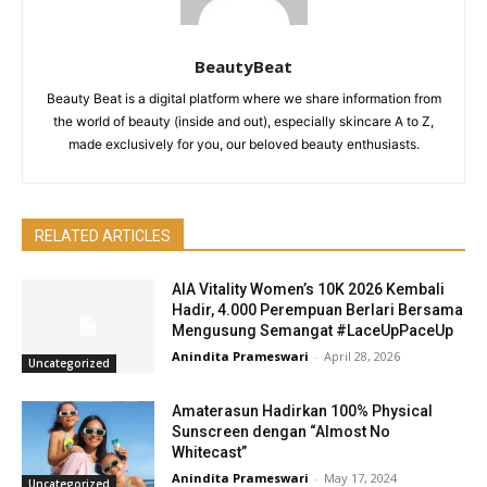
BeautyBeat
Beauty Beat is a digital platform where we share information from
the world of beauty (inside and out), especially skincare A to Z,
made exclusively for you, our beloved beauty enthusiasts.
RELATED ARTICLES
AIA Vitality Women’s 10K 2026 Kembali
Hadir, 4.000 Perempuan Berlari Bersama
Mengusung Semangat #LaceUpPaceUp
Anindita Prameswari
-
April 28, 2026
Uncategorized
Amaterasun Hadirkan 100% Physical
Sunscreen dengan “Almost No
Whitecast”
Anindita Prameswari
-
May 17, 2024
Uncategorized