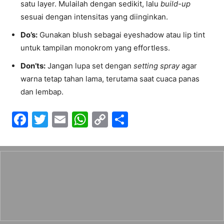
satu layer. Mulailah dengan sedikit, lalu
build-up
sesuai dengan intensitas yang diinginkan.
Do’s:
Gunakan blush sebagai eyeshadow atau lip tint
untuk tampilan monokrom yang effortless.
Don’ts:
Jangan lupa set dengan
setting spray
agar
warna tetap tahan lama, terutama saat cuaca panas
dan lembap.
F
T
E
W
C
S
a
w
m
h
o
h
c
itt
ai
at
p
ar
e
er
l
s
y
e
b
A
Li
o
p
n
o
p
k