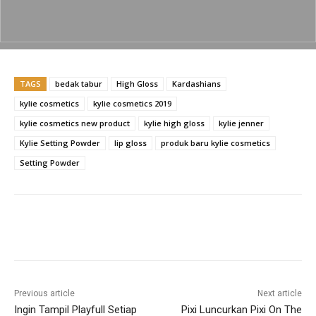
o
p
n
o
p
k
k
TAGS
bedak tabur
High Gloss
Kardashians
kylie cosmetics
kylie cosmetics 2019
kylie cosmetics new product
kylie high gloss
kylie jenner
Kylie Setting Powder
lip gloss
produk baru kylie cosmetics
Setting Powder
Previous article
Next article
Ingin Tampil Playfull Setiap
Pixi Luncurkan Pixi On The