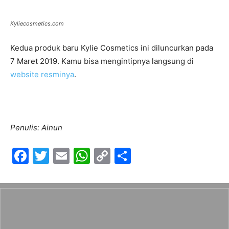
Kyliecosmetics.com
Kedua produk baru Kylie Cosmetics ini diluncurkan pada
7 Maret 2019. Kamu bisa mengintipnya langsung di
website resminya
.
Penulis: Ainun
F
T
E
W
C
S
a
w
m
h
o
h
c
itt
ai
at
p
ar
e
er
l
s
y
e
b
A
Li