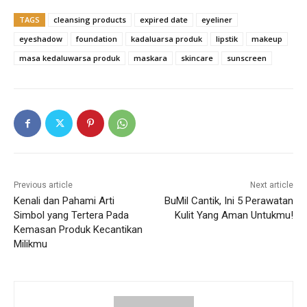
TAGS
cleansing products
expired date
eyeliner
eyeshadow
foundation
kadaluarsa produk
lipstik
makeup
masa kedaluwarsa produk
maskara
skincare
sunscreen
Previous article
Next article
Kenali dan Pahami Arti
BuMil Cantik, Ini 5 Perawatan
Simbol yang Tertera Pada
Kulit Yang Aman Untukmu!
Kemasan Produk Kecantikan
Milikmu