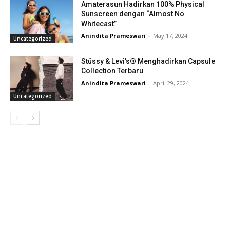
Amaterasun Hadirkan 100% Physical
Sunscreen dengan “Almost No
Whitecast”
Anindita Prameswari
-
May 17, 2024
Uncategorized
Stüssy & Levi’s® Menghadirkan Capsule
Collection Terbaru
Anindita Prameswari
-
April 29, 2024
Uncategorized