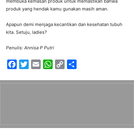
membuka kemasan produk untuk memastikan bahwa
produk yang hendak kamu gunakan masih aman.
Apapun demi menjaga kecantikan dan kesehatan tubuh
kita. Setuju, ladies?
Penulis: Annisa P Putri
F
T
E
W
C
S
a
w
m
h
o
h
c
itt
ai
at
p
ar
e
er
l
s
y
e
b
A
Li
o
p
n
o
p
k
k