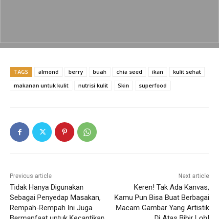
b
A
Li
o
p
n
o
p
k
k
TAGS
almond
berry
buah
chia seed
ikan
kulit sehat
makanan untuk kulit
nutrisi kulit
Skin
superfood
Previous article
Next article
Tidak Hanya Digunakan
Keren! Tak Ada Kanvas,
Sebagai Penyedap Masakan,
Kamu Pun Bisa Buat Berbagai
Rempah-Rempah Ini Juga
Macam Gambar Yang Artistik
Bermanfaat untuk Kecantikan
Di Atas Bibir Loh!