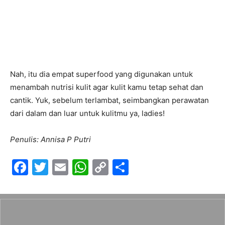
Nah, itu dia empat superfood yang digunakan untuk
menambah nutrisi kulit agar kulit kamu tetap sehat dan
cantik. Yuk, sebelum terlambat, seimbangkan perawatan
dari dalam dan luar untuk kulitmu ya, ladies!
Penulis: Annisa P Putri
F
T
E
W
C
S
a
w
m
h
o
h
c
itt
ai
at
p
ar
e
er
l
s
y
e