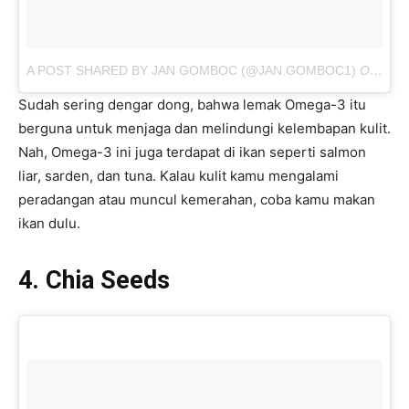
A POST SHARED BY JAN GOMBOC (@JAN.GOMBOC1)
ON
AUG 
Sudah sering dengar dong, bahwa lemak Omega-3 itu
berguna untuk menjaga dan melindungi kelembapan kulit.
Nah, Omega-3 ini juga terdapat di ikan seperti salmon
liar, sarden, dan tuna. Kalau kulit kamu mengalami
peradangan atau muncul kemerahan, coba kamu makan
ikan dulu.
4. Chia Seeds