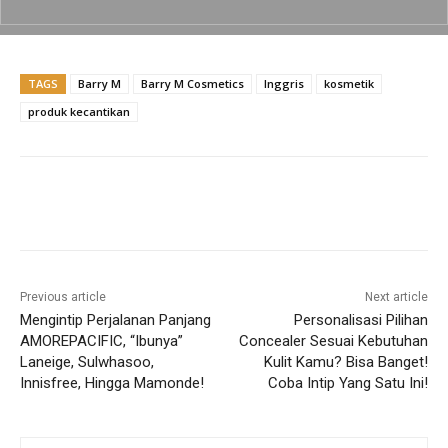
o
p
k
k
TAGS
Barry M
Barry M Cosmetics
Inggris
kosmetik
produk kecantikan
Previous article
Next article
Mengintip Perjalanan Panjang
Personalisasi Pilihan
AMOREPACIFIC, “Ibunya”
Concealer Sesuai Kebutuhan
Laneige, Sulwhasoo,
Kulit Kamu? Bisa Banget!
Innisfree, Hingga Mamonde!
Coba Intip Yang Satu Ini!