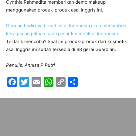
Cynthia Rahmadita memberikan demo makeup
menggunakan produk-produk asal Inggris ini.
Dengan hadirnya brand ini di Indonesia akan menambah
keragaman pilihan pada pasar kosmetik di Indonesia
.
Tertarik mencoba? Saat ini produk-produk dari kosmetik
asal Inggris ini sudah tersedia di 88 gerai Guardian.
Penulis: Annisa P Putri
F
T
E
W
C
S
a
w
m
h
o
h
c
itt
ai
at
p
ar
e
er
l
s
y
e
b
A
Li
o
p
n