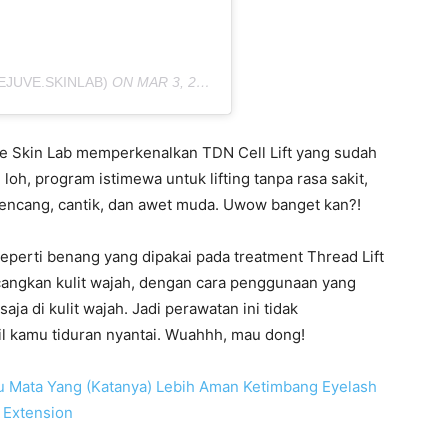
EJUVE.SKINLAB)
ON
MAR 3, 2020 AT 12:32AM PST
e Skin Lab memperkenalkan TDN Cell Lift yang sudah
u loh, program istimewa untuk lifting tanpa rasa sakit,
 kencang, cantik, dan awet muda. Uwow banget kan?!
erti benang yang dipakai pada treatment Thread Lift
cangkan kulit wajah, dengan cara penggunaan yang
ja di kulit wajah. Jadi perawatan ini tidak
l kamu tiduran nyantai. Wuahhh, mau dong!
lu Mata Yang (Katanya) Lebih Aman Ketimbang Eyelash
Extension