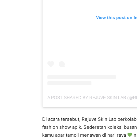
View this post on I
A POST SHARED BY REJUVE SKIN LAB (@R
Di acara tersebut, Rejuve Skin Lab berkola
fashion show apik. Sederetan koleksi busana
kamu agar tampil menawan di hari raya
na