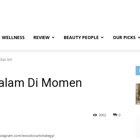
WELLNESS
REVIEW
BEAUTY PEOPLE
OUR PICKS
an Ini!
Dalam Di Momen
2002
0
nstagram.com/woodcourtstrategy/