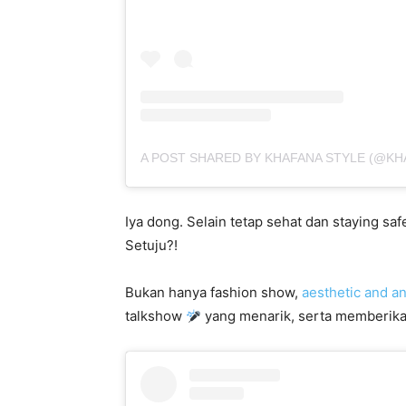
A POST SHARED BY KHAFANA STYLE (@KH
Iya dong. Selain tetap sehat dan staying safe
Setuju?!
Bukan hanya fashion show,
aesthetic and an
talkshow
yang menarik, serta memberikan