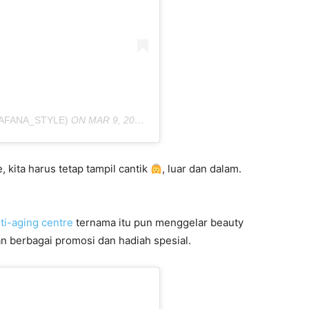
AFANA_STYLE)
ON
MAR 9, 2020 AT 11:33PM PDT
, kita harus tetap tampil cantik
, luar dan dalam.
ti-aging centre
ternama itu pun menggelar beauty
 berbagai promosi dan hadiah spesial.