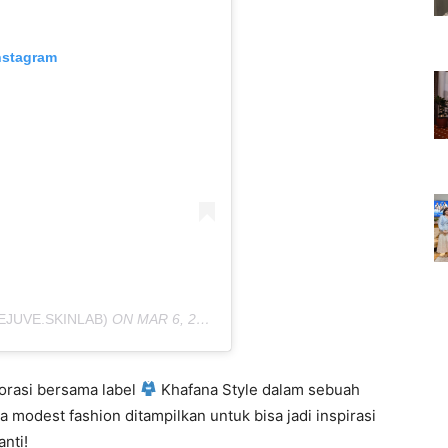
nstagram
EJUVE.SKINLAB)
ON
MAR 6, 2020 AT 1:42AM PST
borasi bersama label
Khafana Style dalam sebuah
 modest fashion ditampilkan untuk bisa jadi inspirasi
nti!