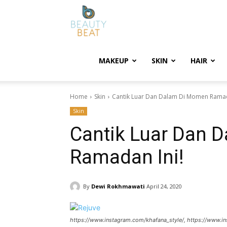
BeautyBeat
MAKEUP
SKIN
HAIR
Home
Skin
Cantik Luar Dan Dalam Di Momen Ramad
Skin
Cantik Luar Dan 
Ramadan Ini!
By
Dewi Rokhmawati
April 24, 2020
https://www.instagram.com/khafana_style/, https://www.i