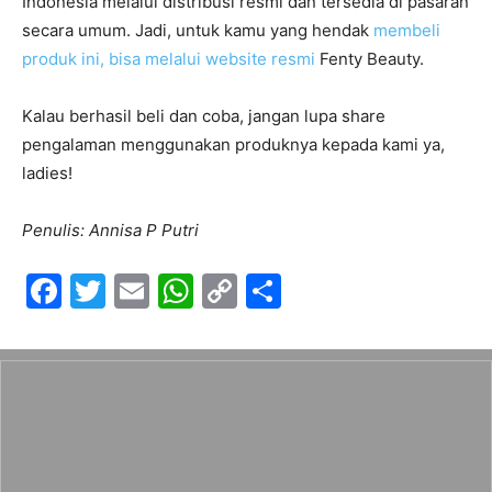
Indonesia melalui distribusi resmi dan tersedia di pasaran
secara umum. Jadi, untuk kamu yang hendak
membeli
produk ini, bisa melalui website resmi
Fenty Beauty.
Kalau berhasil beli dan coba, jangan lupa share
pengalaman menggunakan produknya kepada kami ya,
ladies!
Penulis: Annisa P Putri
F
T
E
W
C
S
a
w
m
h
o
h
c
itt
ai
at
p
ar
e
er
l
s
y
e
b
A
Li
o
p
n