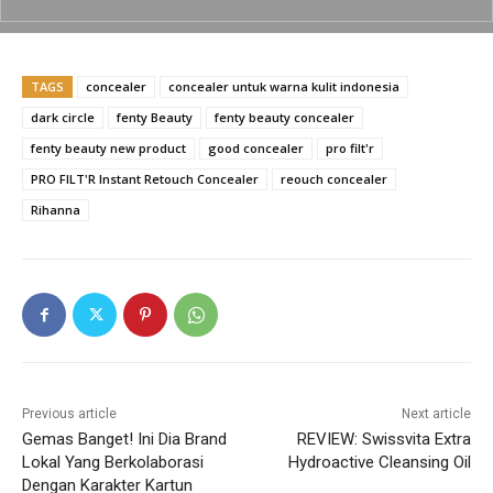
o
p
k
k
TAGS
concealer
concealer untuk warna kulit indonesia
dark circle
fenty Beauty
fenty beauty concealer
fenty beauty new product
good concealer
pro filt'r
PRO FILT'R Instant Retouch Concealer
reouch concealer
Rihanna
Previous article
Next article
Gemas Banget! Ini Dia Brand
REVIEW: Swissvita Extra
Lokal Yang Berkolaborasi
Hydroactive Cleansing Oil
Dengan Karakter Kartun