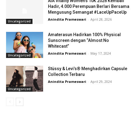
AIA Vitality Women’s 10K 2026 Kembali
Hadir, 4.000 Perempuan Berlari Bersama
Mengusung Semangat #LaceUpPaceUp
Anindita Prameswari
-
April 28, 2026
Uncategorized
Amaterasun Hadirkan 100% Physical
Sunscreen dengan “Almost No
Whitecast”
Anindita Prameswari
-
May 17, 2024
Uncategorized
Stüssy & Levi’s® Menghadirkan Capsule
Collection Terbaru
Anindita Prameswari
-
April 29, 2024
Uncategorized