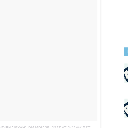
NDIENAISYAH)
ON
NOV 25, 2017 AT 2:12AM PST