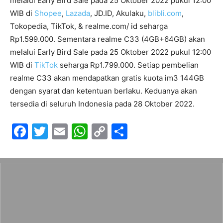
melalui Early Bird Sale pada 25 Oktober 2022 pukul 12:00
WIB di
Shopee
,
Lazada
, JD.ID, Akulaku,
blibli.com
,
Tokopedia, TikTok, & realme.com/ id seharga
Rp1.599.000. Sementara realme C33 (4GB+64GB) akan
melalui Early Bird Sale pada 25 Oktober 2022 pukul 12:00
WIB di
TikTok
seharga Rp1.799.000. Setiap pembelian
realme C33 akan mendapatkan gratis kuota im3 144GB
dengan syarat dan ketentuan berlaku. Keduanya akan
tersedia di seluruh Indonesia pada 28 Oktober 2022.
F
T
E
W
C
S
a
w
m
h
o
h
c
itt
ai
at
p
ar
e
er
l
s
y
e
b
A
Li
o
p
n