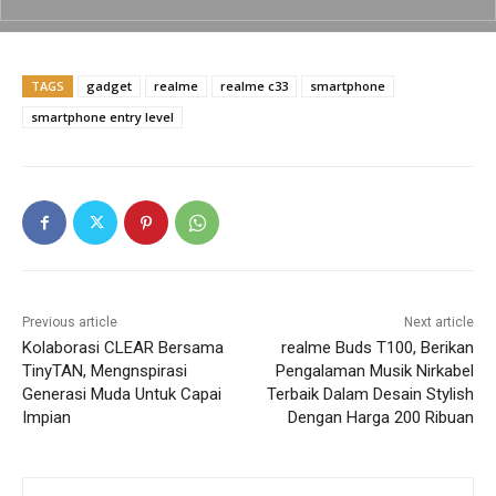
o
p
k
k
TAGS
gadget
realme
realme c33
smartphone
smartphone entry level
Previous article
Next article
Kolaborasi CLEAR Bersama
realme Buds T100, Berikan
TinyTAN, Mengnspirasi
Pengalaman Musik Nirkabel
Generasi Muda Untuk Capai
Terbaik Dalam Desain Stylish
Impian
Dengan Harga 200 Ribuan