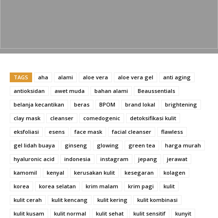
TAGS
aha
alami
aloe vera
aloe vera gel
anti aging
antioksidan
awet muda
bahan alami
Beaussentials
belanja kecantikan
beras
BPOM
brand lokal
brightening
clay mask
cleanser
comedogenic
detoksifikasi kulit
eksfoliasi
esens
face mask
facial cleanser
flawless
gel lidah buaya
ginseng
glowing
green tea
harga murah
hyaluronic acid
indonesia
instagram
jepang
jerawat
kamomil
kenyal
kerusakan kulit
kesegaran
kolagen
korea
korea selatan
krim malam
krim pagi
kulit
kulit cerah
kulit kencang
kulit kering
kulit kombinasi
kulit kusam
kulit normal
kulit sehat
kulit sensitif
kunyit