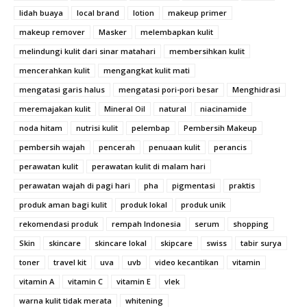
lidah buaya
local brand
lotion
makeup primer
makeup remover
Masker
melembapkan kulit
melindungi kulit dari sinar matahari
membersihkan kulit
mencerahkan kulit
mengangkat kulit mati
mengatasi garis halus
mengatasi pori-pori besar
Menghidrasi
meremajakan kulit
Mineral Oil
natural
niacinamide
noda hitam
nutrisi kulit
pelembap
Pembersih Makeup
pembersih wajah
pencerah
penuaan kulit
perancis
perawatan kulit
perawatan kulit di malam hari
perawatan wajah di pagi hari
pha
pigmentasi
praktis
produk aman bagi kulit
produk lokal
produk unik
rekomendasi produk
rempah Indonesia
serum
shopping
Skin
skincare
skincare lokal
skipcare
swiss
tabir surya
toner
travel kit
uva
uvb
video kecantikan
vitamin
vitamin A
vitamin C
vitamin E
vlek
warna kulit tidak merata
whitening