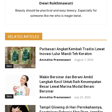
Dewi Rokhmawati
Beauty should be practical and easy breezy. Especially for
someone like me who is mager berat.
RELATED ARTICLES
Purbasari Angkat Kembali Tradisi Lewat
Inovasi Lulur Mandi Teh Keraton
Anindita Prameswari
-
August 7, 2026
Skin
Makin Bersinar dan Berani Ambil
Langkah Kecil Untuk Raih Kesempatan
Besar Lewat Marina Modal Berani
Bersinar
Skin
Anindita Prameswari
-
July 23, 2026
Tampil Glowing di Hari Pernikahannya,
Facetology Rahasia Skin Prep Jennifer