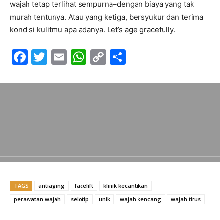
wajah tetap terlihat sempurna–dengan biaya yang tak
murah tentunya. Atau yang ketiga, bersyukur dan terima
kondisi kulitmu apa adanya. Let’s age gracefully.
F
T
E
W
C
S
a
w
m
h
o
h
c
itt
ai
at
p
ar
e
er
l
s
y
e
b
A
Li
o
p
n
o
p
k
k
TAGS
antiaging
facelift
klinik kecantikan
perawatan wajah
selotip
unik
wajah kencang
wajah tirus