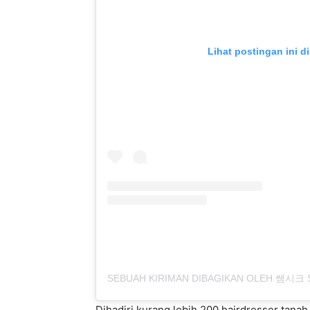
Lihat postingan ini d
Dihadiri kurang lebih 200 hairdresser tana