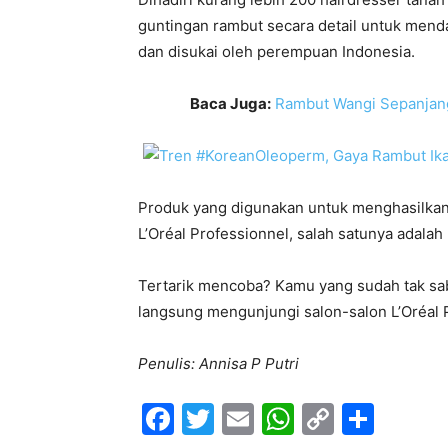
guntingan rambut secara detail untuk menda
dan disukai oleh perempuan Indonesia.
Baca Juga:
Rambut Wangi Sepanjang
Produk yang digunakan untuk menghasilkan
L’Oréal Professionnel, salah satunya adalah
Tertarik mencoba? Kamu yang sudah tak sab
langsung mengunjungi salon-salon L’Oréal 
Penulis: Annisa P Putri
F
T
E
W
C
S