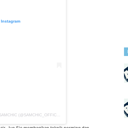
i Instagram
SEBUAH KIRIMAN DIBAGIKAN OLEH 쌤시크 SAMCHIC (@SAMCHIC_OFFICIAL)
PADA
13 JUN 2019 JAM 5:25 PDT
h air, Jun Sic membagikan teknik perming dan