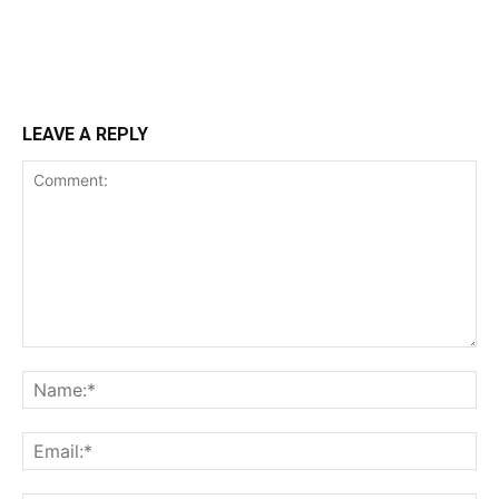
LEAVE A REPLY
Comment:
Na
Ema