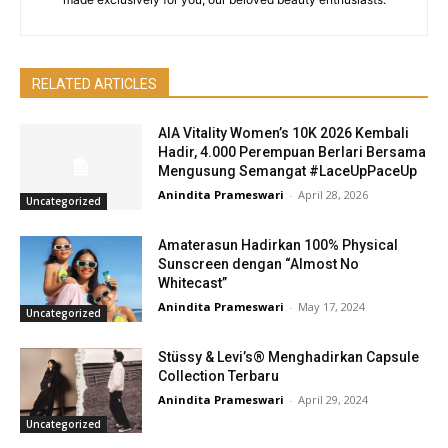
RELATED ARTICLES
AIA Vitality Women’s 10K 2026 Kembali
Hadir, 4.000 Perempuan Berlari Bersama
Mengusung Semangat #LaceUpPaceUp
Anindita Prameswari
-
April 28, 2026
Uncategorized
Amaterasun Hadirkan 100% Physical
Sunscreen dengan “Almost No
Whitecast”
Anindita Prameswari
-
May 17, 2024
Uncategorized
Stüssy & Levi’s® Menghadirkan Capsule
Collection Terbaru
Anindita Prameswari
-
April 29, 2024
Uncategorized