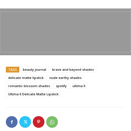
a
w
m
h
o
h
c
itt
ai
at
p
ar
e
er
l
s
y
e
b
A
Li
o
p
n
o
p
k
k
TAGS
beauty journal
brave and beyond shades
delicate matte lipstick
nude earthy shades
romantic blossom shades
spotify
ultima II
Ultima II Delicate Matte Lipstick