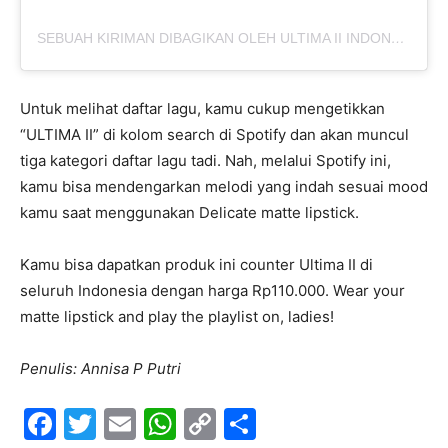
SEBUAH KIRIMAN DIBAGIKAN OLEH ULTIMA II INDONESIA (@ULTIMAII_ID)
Untuk melihat daftar lagu, kamu cukup mengetikkan
“ULTIMA II” di kolom search di Spotify dan akan muncul
tiga kategori daftar lagu tadi. Nah, melalui Spotify ini,
kamu bisa mendengarkan melodi yang indah sesuai mood
kamu saat menggunakan Delicate matte lipstick.
Kamu bisa dapatkan produk ini counter Ultima II di
seluruh Indonesia dengan harga Rp110.000. Wear your
matte lipstick and play the playlist on, ladies!
Penulis: Annisa P Putri
F
T
E
W
C
S