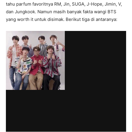
tahu parfum favoritnya RM, Jin, SUGA, J-Hope, Jimin, V,
dan Jungkook. Namun masih banyak fakta wangi BTS
yang worth it untuk disimak. Berikut tiga di antaranya: