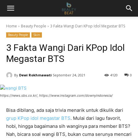
Home
Beauty People
3 Fakta Wangi Dari KPop Idol Megastar BTS
Beauty People
Skin
3 Fakta Wangi Dari KPop Idol
Megastar BTS
By
Dewi Rokhmawati
September 24, 2021
4120
0
https://news.sbs.co.kr/, https://www.instagram.com/downyindonesia/
Bisa dibilang, ada saja trivia menarik untuk dikulik dari
grup KPop idol megastar BTS
. Mulai dari lagu favorit,
hobi, hingga bagaimana sih wanginya para member BTS?
Nah, bicara soal wangi BTS, bukan cuma serunya mencari