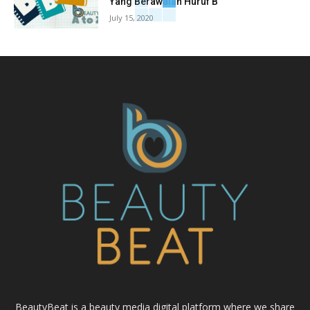
Yang Berawalan Huruf B
July 15, 2020
BeautyBeat is a beauty media digital platform where we share