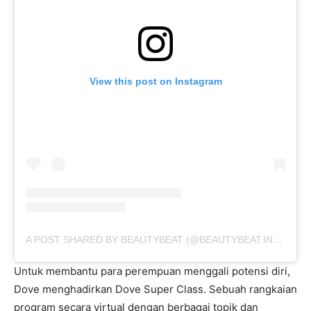
View this post on Instagram
A POST SHARED BY BEAUTYBEAT (@BEAUTYBEAT.IND)
ON
S
Untuk membantu para perempuan menggali potensi diri,
Dove menghadirkan Dove Super Class. Sebuah rangkaian
program secara virtual dengan berbagai topik dan