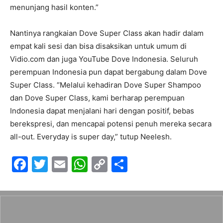
menunjang hasil konten.”
Nantinya rangkaian Dove Super Class akan hadir dalam
empat kali sesi dan bisa disaksikan untuk umum di
Vidio.com dan juga YouTube Dove Indonesia. Seluruh
perempuan Indonesia pun dapat bergabung dalam Dove
Super Class. “Melalui kehadiran Dove Super Shampoo
dan Dove Super Class, kami berharap perempuan
Indonesia dapat menjalani hari dengan positif, bebas
berekspresi, dan mencapai potensi penuh mereka secara
all-out. Everyday is super day,” tutup Neelesh.
F
T
E
W
C
S
a
w
m
h
o
h
c
itt
ai
at
p
ar
e
er
l
s
y
e