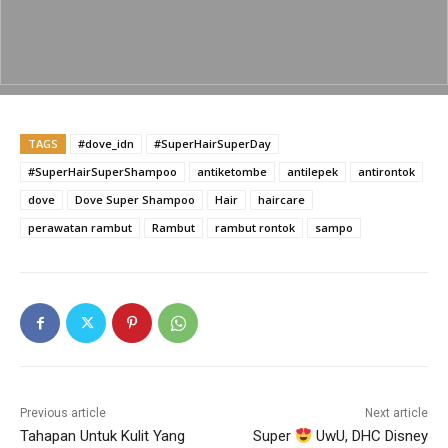
b
A
Li
o
p
n
o
p
k
k
TAGS
#dove_idn
#SuperHairSuperDay
#SuperHairSuperShampoo
antiketombe
antilepek
antirontok
dove
Dove Super Shampoo
Hair
haircare
perawatan rambut
Rambut
rambut rontok
sampo
Previous article
Next article
Tahapan Untuk Kulit Yang
Super
UwU, DHC Disney