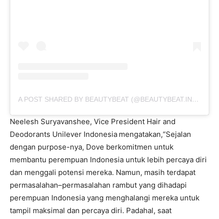
A POST SHARED BY BEAUTYBEAT (@BEAUTYBEAT.IND)
ON
S
Neelesh Suryavanshee, Vice President Hair and
Deodorants Unilever Indonesia
mengatakan,“Sejalan
dengan purpose-nya, Dove berkomitmen untuk
membantu perempuan Indonesia untuk lebih percaya diri
dan menggali potensi mereka. Namun, masih terdapat
permasalahan–permasalahan rambut yang dihadapi
perempuan Indonesia yang menghalangi mereka untuk
tampil maksimal dan percaya diri. Padahal, saat