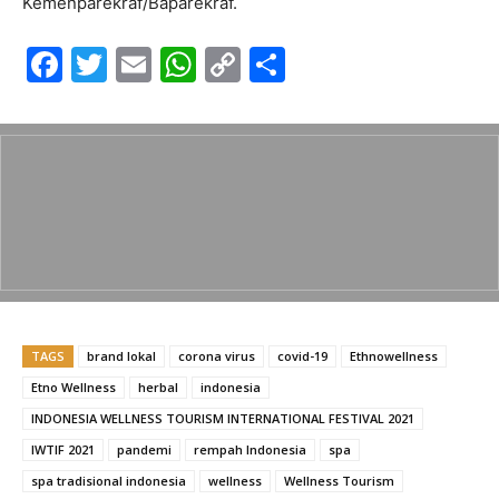
Kemenparekraf/Baparekraf.
F
T
E
W
C
S
a
w
m
h
o
h
c
itt
ai
at
p
ar
e
er
l
s
y
e
b
A
Li
o
p
n
o
p
k
k
TAGS
brand lokal
corona virus
covid-19
Ethnowellness
Etno Wellness
herbal
indonesia
INDONESIA WELLNESS TOURISM INTERNATIONAL FESTIVAL 2021
IWTIF 2021
pandemi
rempah Indonesia
spa
spa tradisional indonesia
wellness
Wellness Tourism