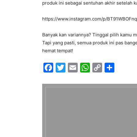
produk ini sebagai sentuhan akhir setelah 
https://www.instagram.com/p/BT91WBOFnq
Banyak kan variannya? Tinggal pilih kamu 
Tapi yang pasti, semua produk ini pas bange
hemat tempat!
F
T
E
W
C
S
a
w
m
h
o
h
c
itt
ai
at
p
ar
e
er
l
s
y
e
b
A
Li
o
p
n
o
p
k
k