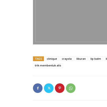
TAGS
clinique
crayola
liburan
lip balm
l
trik membentuk alis