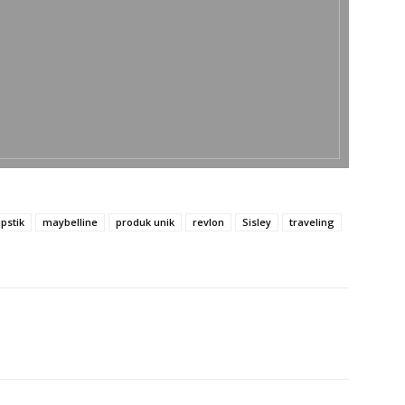
ipstik
maybelline
produk unik
revlon
Sisley
traveling