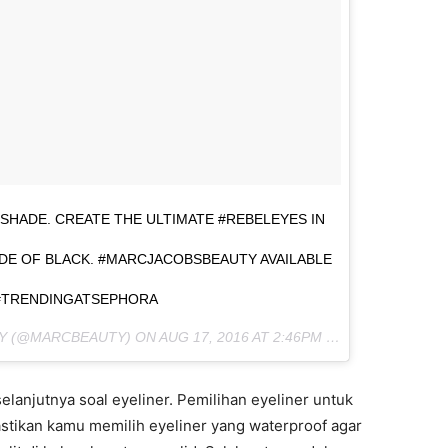
SHADE. CREATE THE ULTIMATE #REBELEYES IN
E OF BLACK. #MARCJACOBSBEAUTY AVAILABLE
#TRENDINGATSEPHORA
TY (@MARCBEAUTY) ON
AUG 17, 2016 AT 2:46PM PDT
lanjutnya soal eyeliner. Pemilihan eyeliner untuk
astikan kamu memilih eyeliner yang waterproof agar