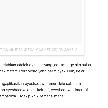
ETICS (@URBANDECAYCOSMETICS)
ON
JAN 3, 2017 AT 3:27PM PST
keluhkan adalah eyeliner yang jadi smudge aka bubar
opak matamu tergolong yang berminyak. Duh, kelar.
engaplikasikan eyeshadow primer dulu sebelum
na eyeshadow lebih “keluar”, eyeshadow primer ini
 tempatnya. Tidak piknik kemana-mana.