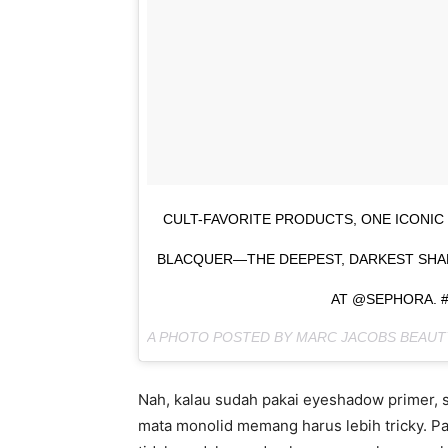
CULT-FAVORITE PRODUCTS, ONE ICONIC 
BLACQUER—THE DEEPEST, DARKEST SHAD
AT @SEPHORA. 
A PHOTO POSTED BY MARC JACOBS BEAU
Nah, kalau sudah pakai eyeshadow primer, se
mata monolid memang harus lebih tricky. P