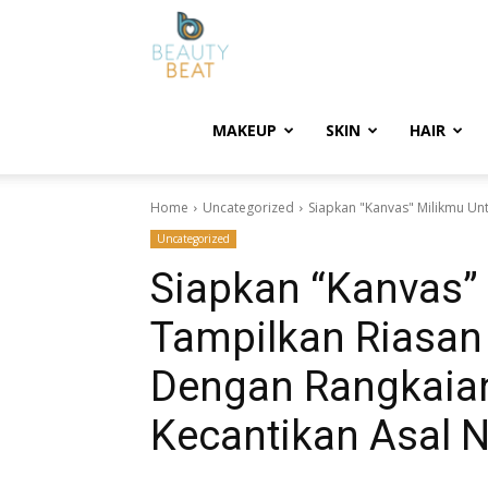
BeautyBeat
MAKEUP
SKIN
HAIR
Home
Uncategorized
Siapkan "Kanvas" Milikmu Un
Uncategorized
Siapkan “Kanvas”
Tampilkan Riasa
Dengan Rangkaian
Kecantikan Asal N