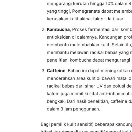
mengurangi kerutan hingga 10% dalam 8
yang tinggi, Pomegranate dapat melembu
kerusakan kulit akibat faktor dari luar.
Kombucha
, Proses fermentasi dari komb
antioksidan di dalamnya. Kandungan prob
membantu melembabkan kulit. Selain itu
membantu melawan radikal bebas yang m
penelitian, kombucha dapat mengurangi 1
Caffeine
, Bahan ini dapat meningkatka
mencerahkan area kulit di bawah mata, 
radikal bebas dari sinar UV dan polusi d
kafein juga memiliki sifat anti-inflamma
bengkak. Dari hasil penelitian, caffein
dalam 3 jam penggunaan.
Bagi pemilik kulit sensitif, beberapa kan
iritasi, terutama di area sensitif seperti ku