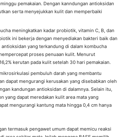
 minggu pemakaian. Dengan kanndungan antioksidan
tkan serta menyejukkan kulit dan memperbaiki
ucha meningkatkan kadar probiotik, vitamin C, B, dan
iotik ini bekerja dengan menyediakan bakteri baik dan
, antioksidan yang terkandung di dalam kombucha
empercepat proses penuaan kulit. Menurut
6,2% kerutan pada kulit setelah 30 hari pemakaian.
n mikrosirkulasi pembuluh darah yang membantu
dan dapat mengurangi kerusakan yang disebabkan oleh
engan kandungan antioksidan di dalamnya. Selain itu,
tion yang dapat meredakan kulit area mata yang
e dapat mengurangi kantung mata hingga 0,4 cm hanya
dungan termasuk pengawet umum dapat memicu reaksi
lit di area sekitar mata. Inilah mengapa BASE memilih