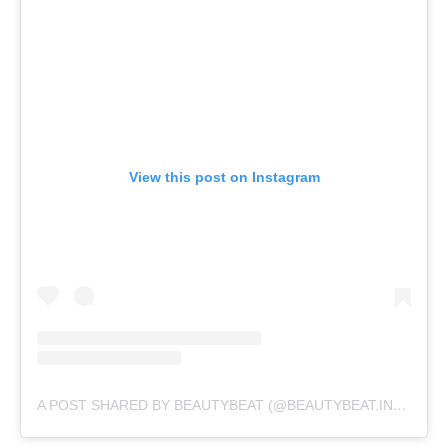
View this post on Instagram
A POST SHARED BY BEAUTYBEAT (@BEAUTYBEAT.IND)
ON
J