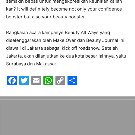
semakin bebas untuk mengekpresikan keunikan kalian
kan? It will definitely become not only your confidence
booster but also your beauty booster.
Rangkaian acara kampanye Beauty All Ways yang
diselenggarakan oleh Make Over dan Beauty Journal ini,
diawali di Jakarta sebagai kick off roadshow. Setelah
Jakarta, akan dilanjutkan ke dua kota besar lainnya, yaitu
Surabaya dan Makassar.
F
T
E
W
C
S
a
w
m
h
o
h
c
itt
ai
at
p
ar
e
er
l
s
y
e
b
A
Li
o
p
n