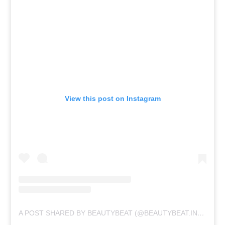
View this post on Instagram
A POST SHARED BY BEAUTYBEAT (@BEAUTYBEAT.IND)
ON
J