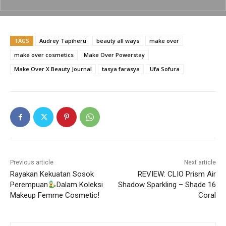
o
p
k
k
TAGS
Audrey Tapiheru
beauty all ways
make over
make over cosmetics
Make Over Powerstay
Make Over X Beauty Journal
tasya farasya
Ufa Sofura
Previous article
Next article
Rayakan Kekuatan Sosok
REVIEW: CLIO Prism Air
Perempuan
Dalam Koleksi
Shadow Sparkling – Shade 16
Makeup Femme Cosmetic!
Coral