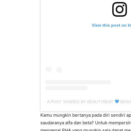
View this post on I
A POST SHARED BY BEAUTYBEAT
BEAU
Kamu mungkin bertanya pada diri sendiri 
saudaranya alfa dan beta? Untuk mempersin
mengenai PHA yang mungkin saja dapat me