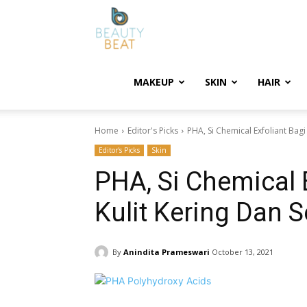
BeautyBeat
MAKEUP
SKIN
HAIR
Home
Editor's Picks
PHA, Si Chemical Exfoliant Bagi 
Editor's Picks
Skin
PHA, Si Chemical 
Kulit Kering Dan S
By
Anindita Prameswari
October 13, 2021