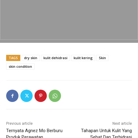
e
er
l
s
y
e
b
A
Li
o
p
n
o
p
k
k
TAGS
dry skin
kulit dehidrasi
kulit kering
Skin
skin condition
Previous article
Next article
Ternyata Agnez Mo Berburu
Tahapan Untuk Kulit Yang
Produk Perawatan
Sehat Dan Terhidrasi