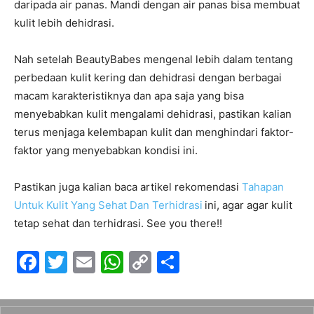
daripada air panas. Mandi dengan air panas bisa membuat
kulit lebih dehidrasi.
Nah setelah BeautyBabes mengenal lebih dalam tentang
perbedaan kulit kering dan dehidrasi dengan berbagai
macam karakteristiknya dan apa saja yang bisa
menyebabkan kulit mengalami dehidrasi, pastikan kalian
terus menjaga kelembapan kulit dan menghindari faktor-
faktor yang menyebabkan kondisi ini.
Pastikan juga kalian baca artikel rekomendasi
Tahapan
Untuk Kulit Yang Sehat Dan Terhidrasi
ini, agar agar kulit
tetap sehat dan terhidrasi. See you there!!
F
T
E
W
C
S
a
w
m
h
o
h
c
itt
ai
at
p
ar