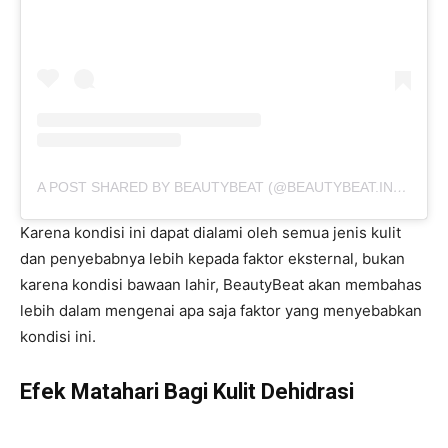
A POST SHARED BY BEAUTYBEAT (@BEAUTYBEAT.IND)
ON
O
Karena kondisi ini dapat dialami oleh semua jenis kulit
dan penyebabnya lebih kepada faktor eksternal, bukan
karena kondisi bawaan lahir, BeautyBeat akan membahas
lebih dalam mengenai apa saja faktor yang menyebabkan
kondisi ini.
Efek Matahari Bagi Kulit Dehidrasi