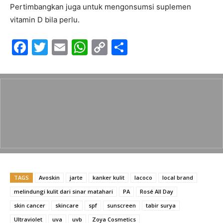
Pertimbangkan juga untuk mengonsumsi suplemen
vitamin D bila perlu.
F
T
E
W
C
S
a
w
m
h
o
h
c
itt
ai
at
p
ar
e
er
l
s
y
e
b
A
Li
o
p
n
o
p
k
k
TAGS
Avoskin
jarte
kanker kulit
lacoco
local brand
melindungi kulit dari sinar matahari
PA
Rosé All Day
skin cancer
skincare
spf
sunscreen
tabir surya
Ultraviolet
uva
uvb
Zoya Cosmetics